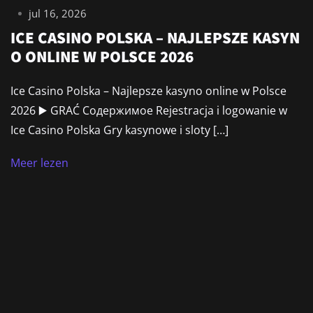
jul 16, 2026
ICE CASINO POLSKA – NAJLEPSZE KASYN
O ONLINE W POLSCE 2026
Ice Casino Polska – Najlepsze kasyno online w Polsce
2026 ▶️ GRAĆ Содержимое Rejestracja i logowanie w
Ice Casino Polska Gry kasynowe i sloty […]
Meer lezen