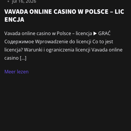
jul 16, 2026
VAVADA ONLINE CASINO W POLSCE – LIC
ENCJA
Vavada online casino w Polsce – licencja ▶️ GRAĆ
Содержимое Wprowadzenie do licencji Co to jest
licencja? Warunki i ograniczenia licencji Vavada online
casino […]
Meer lezen