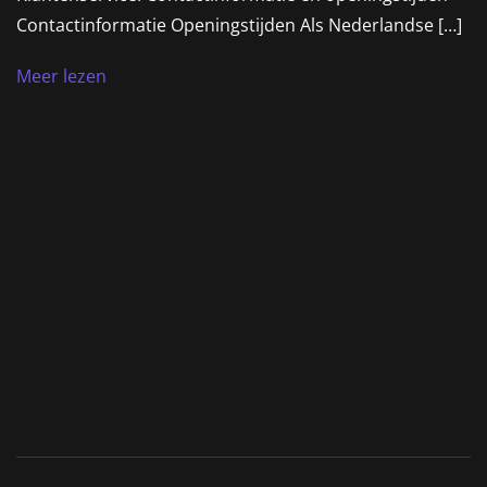
Contactinformatie Openingstijden Als Nederlandse […]
Meer lezen