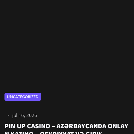
UNCATEGORIZED
jul 16, 2026
PIN UP CASINO – AZƏRBAYCANDA ONLAY
N KAZINO – QEYDIYYAT VƏ GIRIŞ