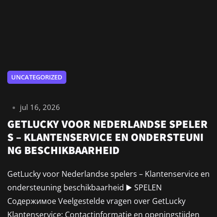
UNCATEGORIZED
jul 16, 2026
GETLUCKY VOOR NEDERLANDSE SPELER
S – KLANTENSERVICE EN ONDERSTEUNI
NG BESCHIKBAARHEID
GetLucky voor Nederlandse spelers – Klantenservice en
ondersteuning beschikbaarheid ▶️ SPELEN
Содержимое Veelgestelde vragen over GetLucky
Klantenservice: Contactinformatie en openingstijden