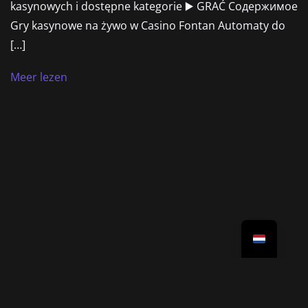
kasynowych i dostępne kategorie ▶️ GRAĆ Содержимое
Gry kasynowe na żywo w Casino Fontan Automaty do
[…]
Meer lezen