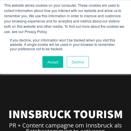
This website stores cookies on your computer. These cookies are used to
collect information about how you interact with our website and allow us to
Menu
remember you. We use this information in order to improve and customize
your browsing experience and for analytics and metrics about our visitors
both on this website and other media. To find out more about the cookies we
use, see our Privacy Policy.
If you decline, your information won’t be tracked when you visit this
website. A single cookie will be used in your browser to remember
your preference not to be tracked.
Accept
Decline
INNSBRUCK TOURISM
PR + Content campagne om Innsbruck als